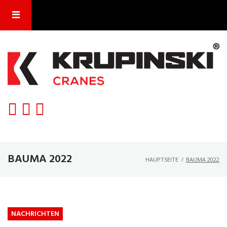
Skip
to
content
BAUMA 2022
HAUPTSEITE
/
BAUMA 2022
NACHRICHTEN