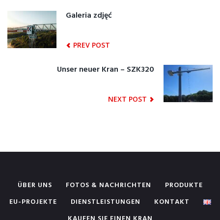
ZOBACZ
Galeria zdjęć
Previous
post:
WPISY
PREV POST
Unser neuer Kran – SZK320
Next
post:
NEXT POST
ÜBER UNS
FOTOS & NACHRICHTEN
PRODUKTE
EU-PROJEKTE
DIENSTLEISTUNGEN
KONTAKT
KAUFEN SIE EINEN KRAN