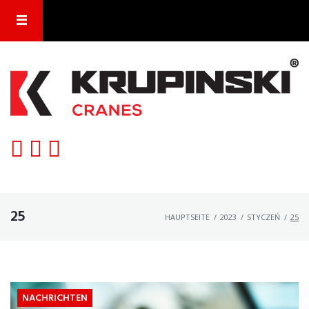
Skip
to
content
25
HAUPTSEITE
/
2023
/
STYCZEŃ
/
25
DZIEŃ:
NACHRICHTEN