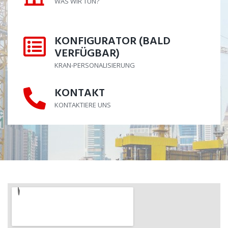
WAS WIR TUN?
KONFIGURATOR (BALD
KONFIGURATOR (BALD VERFÜGB
VERFÜGBAR)
KRAN-PERSONALISIERUNG
KONTAKT
KONTAKT
KONTAKTIERE UNS