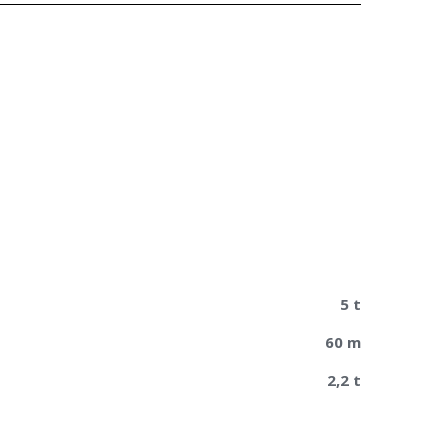
5 t
60 m
2,2 t