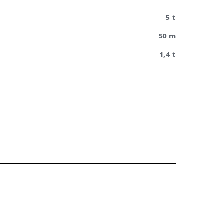
5 t
50 m
1,4 t