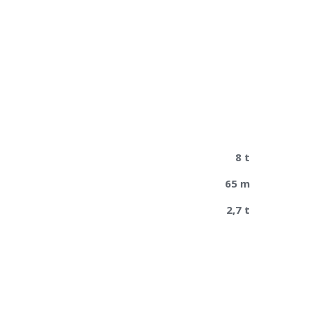
8 t
65 m
2,7 t