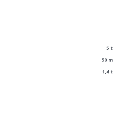
5 t
50 m
1,4 t