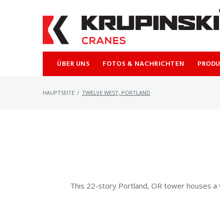
Skip
to
content
ÜBER UNS
FOTOS & NACHRICHTEN
PROD
HAUPTSEITE
/
TWELVE WEST, PORTLAND
This 22-story Portland, OR tower houses a wi