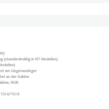
0W)
g (standardmäßig in NT Modellen)
Modellen)
tet am Gegenausleger
tet an der Kabine
Kabine, RGB
r TS10/TS19