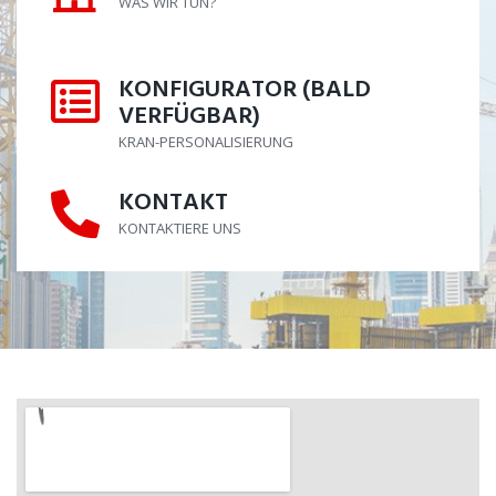
WAS WIR TUN?
KONFIGURATOR (BALD
KONFIGURATOR (BALD VERFÜGB
VERFÜGBAR)
KRAN-PERSONALISIERUNG
KONTAKT
KONTAKT
KONTAKTIERE UNS