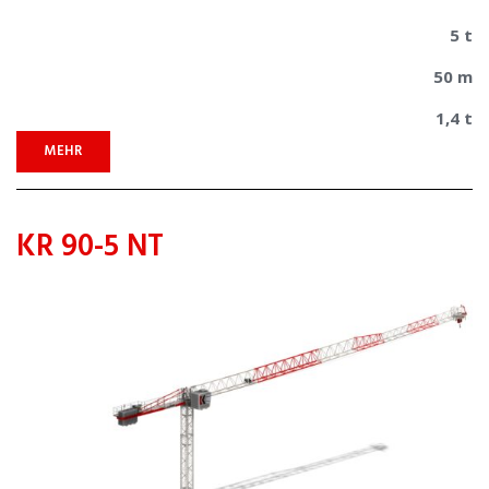
5 t
50 m
1,4 t
MEHR
KR 90-5 NT