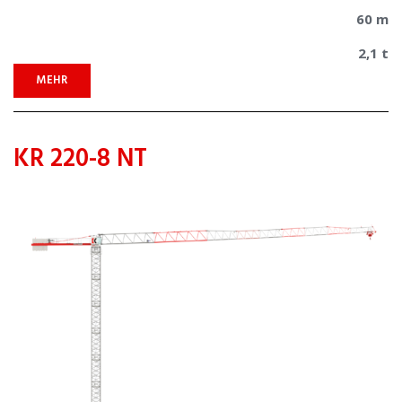
60 m
2,1 t
MEHR
KR 220-8 NT